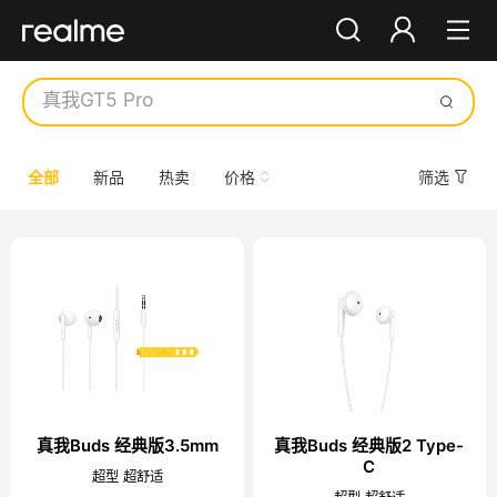
真我GT5 Pro
你好，朋友
登录
注册
真我GT Neo6 SE
真我12 Pro+
全部
新品
热卖
价格
筛选
真我Buds T300
Best realme smartphones a
【新品】真我13 Pro+
【爆品】真我GT6
【爆品】真我GT Neo6
真我Buds 经典版3.5mm
真我Buds 经典版2 Type-
C
超型 超舒适