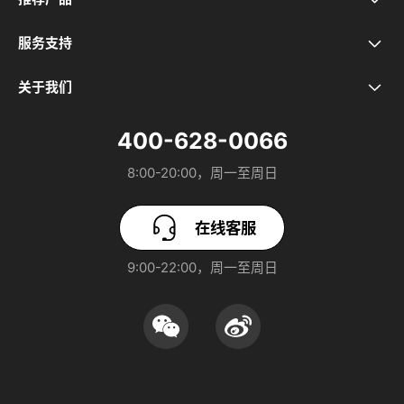
真我Neo8
服务支持
售后政策
真我GT8 Pro
关于我们
关于realme
预装应用公示
真我GT7 Pro
400-628-0066
realme UI 7.0
8:00-20:00，周一至周日
保障服务协议
真我GT8
realme社区
软件升级
真我Neo7 Turbo
在线客服
加入我们
进网许可证标志呈现
9:00-22:00，周一至周日
真我GT7
安全隐私
电器电子产品中有害物质含有信息表
真我15 Pro
廉洁反腐
真我15T
可持续发展报告