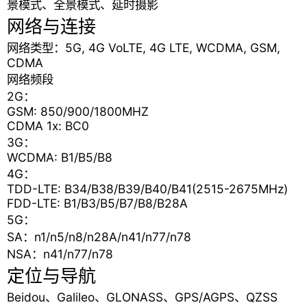
景模式、全景模式、延时摄影
网络与连接
网络类型：5G, 4G VoLTE, 4G LTE, WCDMA, GSM,
CDMA
网络频段
2G：
GSM: 850/900/1800MHZ
CDMA 1x: BC0
3G：
WCDMA: B1/B5/B8
4G：
TDD-LTE: B34/B38/B39/B40/B41(2515-2675MHz)
FDD-LTE: B1/B3/B5/B7/B8/B28A
5G：
SA：n1/n5/n8/n28A/n41/n77/n78
NSA：n41/n77/n78
定位与导航
Beidou、Galileo、GLONASS、GPS/AGPS、QZSS