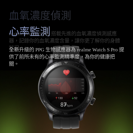
血氧濃度偵測
心率監測
realme Watch S Pro 搭載先進的血氧濃度偵測感應
器，記錄你的血氧濃度含量，讓你更了解你的身體
狀況。
全新升級的 PPG 生物感應器為 realme Watch S Pro 提
供了前所未有的心率監測精準度，為你的健康把
關。