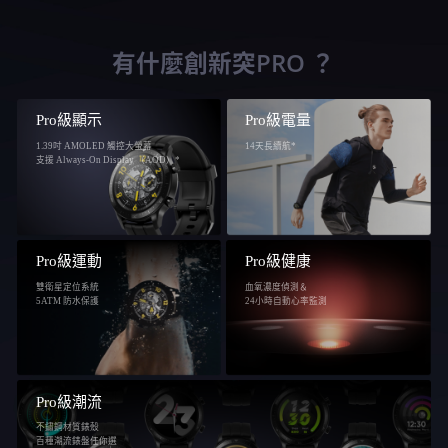
有什麼創新突PRO ？
Pro級顯示
Pro級電量
1.39吋 AMOLED 觸控大螢幕
14天長續航*
支援 Always-On Display （AOD）*
Pro級運動
Pro級健康
雙衛星定位系統
血氧濃度偵測＆
5ATM 防水保護
24小時自動心率監測
Pro級潮流
不鏽鋼材質錶殼
百種潮流錶盤任你選