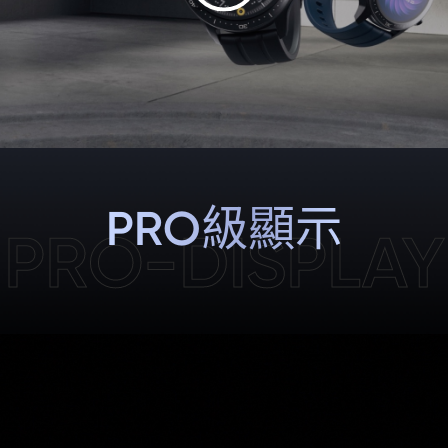
PRO級顯示
PRO-DISPLAY