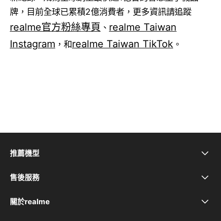
牌，目前全球已累積2億消費者，更多資訊請追蹤
realme官方粉絲專頁
realme Taiwan
、
Instagram
realme Taiwan TikTok
，和
。
推薦機型
realme Note 80
售後服務
問與答
realme 16 5G
關於realme