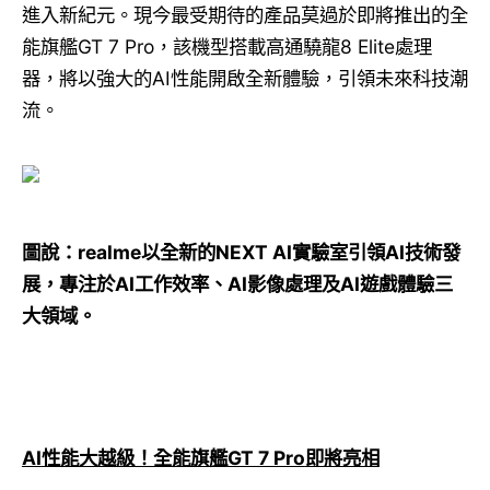
進入新紀元。現今最受期待的產品莫過於即將推出的全
能旗艦GT 7 Pro，該機型搭載高通驍龍8 Elite處理
器，將以強大的AI性能開啟全新體驗，引領未來科技潮
流。
圖說：
realme
以全新的
NEXT AI
實驗室引領
AI
技術發
展，專注於
AI
工作效率、
AI
影像處理及
AI
遊戲體驗三
大領域。
AI
性能大越級！全能旗艦
GT 7 Pro
即將亮相