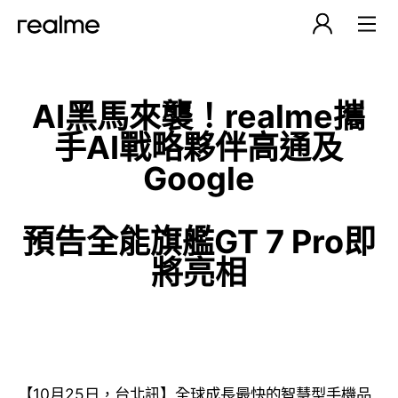
AI
黑馬來襲！
realme
攜
手
AI
戰略夥伴高通及
Google
預告全能旗艦
GT 7 Pro
即
將亮相
【10月25日，台北訊】全球成長最快的智慧型手機品