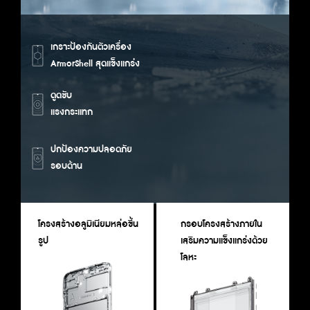
เกราะป้องกันตัวเครื่อง 
ArmorShell สุดแข็งแกร่ง
ดูดซับ

แรงกระแทก
ปกป้องความปลอดภัย

รอบด้าน
โครงสร้างอลูมิเนียมหล่อขึ้น
กรอบโครงสร้างภายใน
รูป
เสริมความแข็งแกร่งด้วย
ไ
โลหะ 