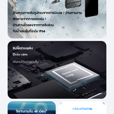
ต้านทานการเสียรูปทรงจากการบิดงอ | ต้านทานวาม
เสียหายจากการตกหล่น | 
ต้านทานริ้วรอยจากการขีดข่วน
กันน้ำและฝุ่นที่ระดับ IP64
ชิปเซ็ตทรงพลัง

Octa-core
เล่นเกมได้อย่างราบรื่น
กล้องถ่ายภาพ
ใช้งานราบรื่น 48 เดือน¹