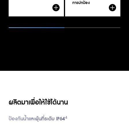
กว่าวัสดุอลูมิเนียมที่พิมพ์ขึ้นรูปซึ่งใช้โดยคู่แข่งทั้งหลายกว่า 20%
ห
ป
โ
การปกป้อง
สามัญทั่วไปเช่น ไม้ ผ้าหยาบ ๆ และเหรียญต่าง ๆ ได้ และยังสามารถ
แ
จ
ทนทานต่อการสัมผัสกับน้ำมัน ผงซักฟอก และเหงื่อเป็นเวลานาน ๆ 
นี
ได้
อ
ผลิตมาเพื่อให้ใช้ได้นาน
ป้องกันน้ำและฝุ่นที่ระดับ IP64⁴