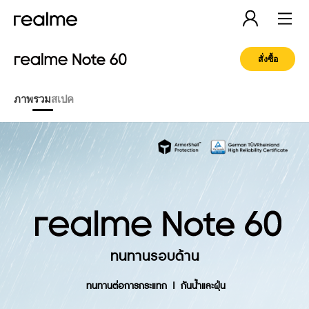
สั่งซื้อ
ภาพรวม
สเปค
ทนทานรอบด้าน
ทนทานต่อการกระแทก  |  กันน้ำและฝุ่น