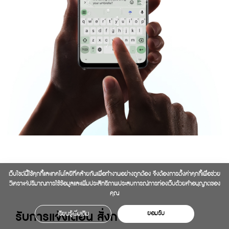
เว็บไซต์นี้ใช้คุกกี้และเทคโนโลยีที่คล้ายกันเพื่อทำงานอย่างถูกต้อง จึงต้องการตั้งค่าคุกกี้เพื่อช่วย
วิเคราะห์ปริมาณการใช้ข้อมูลและเพิ่มประสิทธิภาพประสบการณ์การท่องเว็บด้วยคำอนุญาตของ
คุณ
รับการแจ้งเตือน สั่งการได้ง่ายดาย
ยอมรับ
เรียนรู้เพิ่มเติม