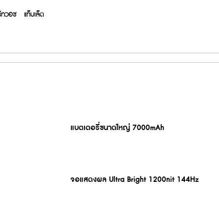
์ทวอช
แท็บเล็ต
ies
14 Series
13 Series
P Series
GT Series
C S
แบตเตอรี่ขนาดใหญ่ 7000mAh
Buds Clip
realme Watch S5
realme Buds T200
realme Pad 3
realme Watch 5
realme Buds
,999
฿3,999
฿1,199
฿12,999
฿1,999
฿9
15 Pro 5G
e 14T 5G
e 16 5G
e GT 7T
e C100i
me P4x
realme Note 70
realme 13+ 5G
realme 16 Pro+ 5G
realme C100 5G
realme GT 7 Pro
realme 15 5G
realme 14 5G
realme P4 Lite
realme Note 60x
realme 13 5G
realme P3
realme 1
realme 1
realme 
realme
realm
From
1,999
7,999
,999
,999
฿14,999
฿2,999
฿11,999
฿12,999
฿29,999
฿17,499
฿11,999
฿4,499
฿6,999
฿7,999
฿2,999
฿14,
฿14,
฿24,
฿
฿
From
From
From
From
From
From
From
From
จอแสดงผล Ultra Bright 1200nit 144Hz