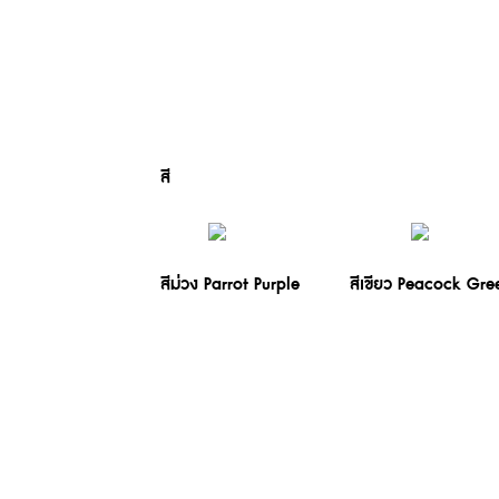
realme Buds T110
realme Buds T300
฿1,199
me C71
realme C75x
realm
,999
฿4,599
฿
From
สี
สีม่วง Parrot Purple
สีเขียว Peacock Gre