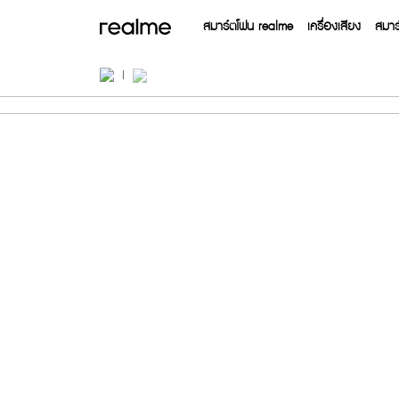
สมาร์ตโฟน realme
เครื่องเสียง
สมาร
ข้อมูลจำเพาะ realme C85 5G
16 Series
15 Ser
realme Buds T500 Pro
realme 
฿1,499
฿2
realme P4 Power 5G
realme C100x
realme GT 7
realme Note 80
realme 
realm
realm
realm
realm
real
฿16,999
฿22,999
฿3,599
฿1
฿1
฿8
฿7
From