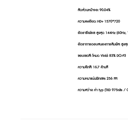
สัดส่วนหน้าจอ: 90.04%

ความละเอียด: HD+ 1570*720

อัตรารีเฟรช: สูงสุด 144Hz (60Hz,
อัตราการตอบสนองการสัมผัส: สูงสุด 
ขอบเขตสี: โหมด Vivid: 83% DCI-P3 
ความลึกสี: 16.7 ล้านสี

ความหนาแน่นพิกเซล: 256 PPI

ความสว่าง: ค่า typ (TXD 975nits /