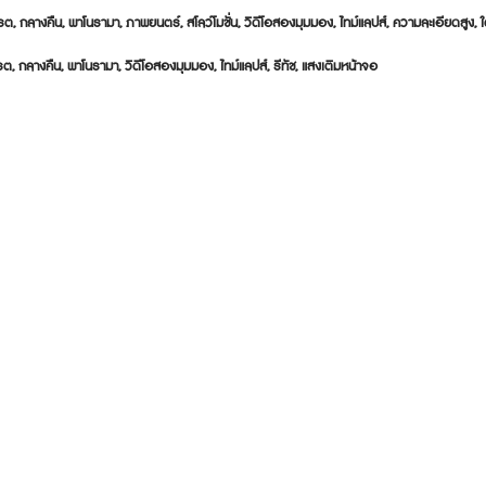
รต, กลางคืน, พาโนรามา, ภาพยนตร์, สโลว์โมชั่น, วิดีโอสองมุมมอง, ไทม์แลปส์, ความละเอียดสูง, ใต
รต, กลางคืน, พาโนรามา, วิดีโอสองมุมมอง, ไทม์แลปส์, รีทัช, แสงเติมหน้าจอ
