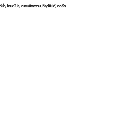
้น้ำ, โหมดโปร, สแกนข้อความ, ทิลต์ชิฟต์, สตรีท
