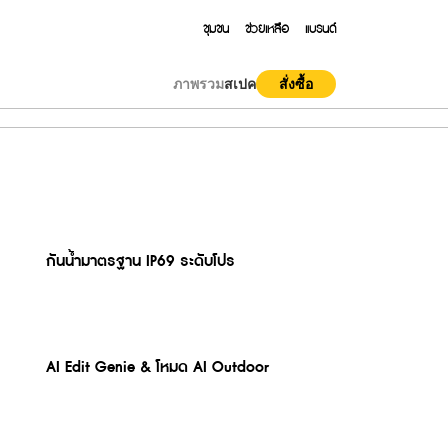
ชุมชน
ช่วยเหลือ
แบรนด์
ภาพรวม
สเปค
สั่งซื้อ
eries
Note Series
กันน้ำมาตรฐาน IP69 ระดับโปร
 T200 Lite
realme Buds Air6 Pro
99
฿2,999
 Ultra 5G
6 Pro 5G
4 Pro 5G
C85 5G
 GT 6
e 15T
realme Note 60
realme P3 5G
realme GT 6T
realme C85
999
999
999
9,999
7,999
฿3,499
฿18,999
฿5,999
From
AI Edit Genie & โหมด AI Outdoor