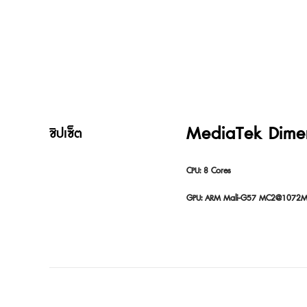
MediaTek Dime
ชิปเซ็ต
CPU: 8 Cores

GPU: ARM Mali-G57 MC2@1072