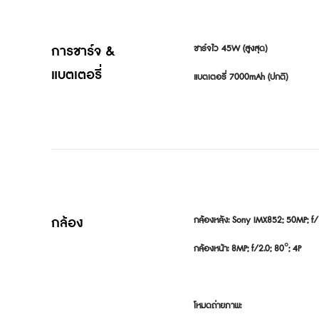
การชาร์จ & 
ชาร์จไว 45W (สูงสุด)

แบตเตอรี่
แบตเตอรี่ 7000mAh (ปกติ)
กล้อง
กล้องหลัง: Sony IMX852; 50MP; f/1
กล้องหน้า: 8MP; f/2.0; 80°; 4P

โหมดถ่ายภาพ:
