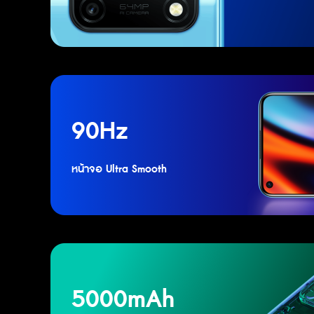
90Hz
หน้าจอ Ultra Smooth
5000mAh