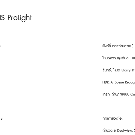
S ProLight
a
ฟังก์ชั่นการถ่ายภาพ:
โหมดความละเอียด 100
จันทร์, โหมด Starry P
HDR, AI Scene Recogn
เทรท, ถ่ายภาพแบบ One
IS
การถ่ายวิดีโอ：
ถ่ายวิดีโอ Dual-view,