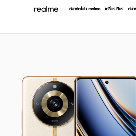
สมาร์ตโฟน realme
เครื่องเสียง
สมา
16 Series
15 Seri
realme Buds T500 Pro
realme 
฿1,499
฿2
realme P4 Power 5G
realme C100x
realme GT 7
realme Note 80
realme 
realm
realm
realm
realm
real
฿16,999
฿22,999
฿3,599
฿1
฿1
฿8
฿7
From