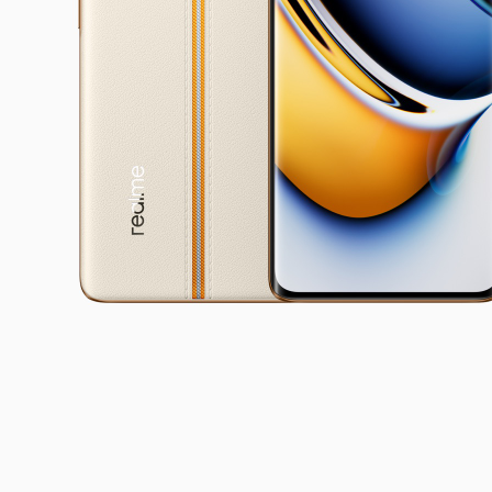
realme Buds Air6
฿1,999
real
฿4