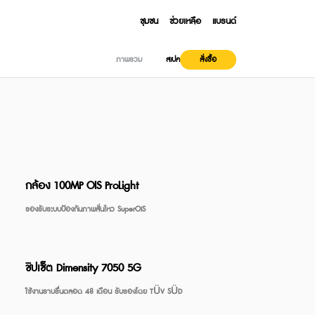
ชุมชน
ช่วยเหลือ
แบรนด์
ภาพรวม
สเปค
สั่งซื้อ
Series
Note Series
กล้อง 100MP OIS ProLight
 T200 Lite
realme Buds Air6 Pro
รองรับระบบป้องกันภาพสั่นไหว SuperOIS
99
฿2,999
 Ultra 5G
6 Pro 5G
4 Pro 5G
C85 5G
 GT 6
e 15T
realme Note 60
realme P3 5G
realme GT 6T
realme C85
999
999
999
9,999
7,999
฿3,499
฿18,999
฿5,999
From
ชิปเซ็ต Dimensity 7050 5G
ใช้งานราบรื่นตลอด 48 เดือน รับรองโดย TÜV SÜD