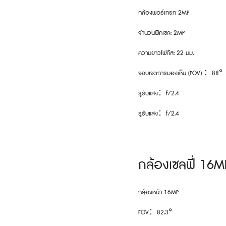
กล้องพอร์เทรท 2MP
จำนวนพิกเซล: 2MP
ความยาวโฟกัส: 22 มม.
ขอบเขตการมองเห็น (FOV) ：88°
รูรับแสง：f/2.4
รูรับแสง：f/2.4
กล้องเซลฟี่ 16M
กล้องหน้า 16MP
FOV：82.3°