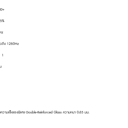
HD+
65%
Hz
สุดถึง 1260Hz
0：1
ับ
มความแข็งแรงพิเศษ Double-Reinforced Glass ความหนา 0.65 มม.