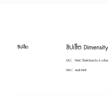
ชิปเซ็ต Dimensi
ชิปเซ็ต
CPU：TSMC ที่ผลิตในระดับ 6 นาโนเ
GPU：Mali-G68