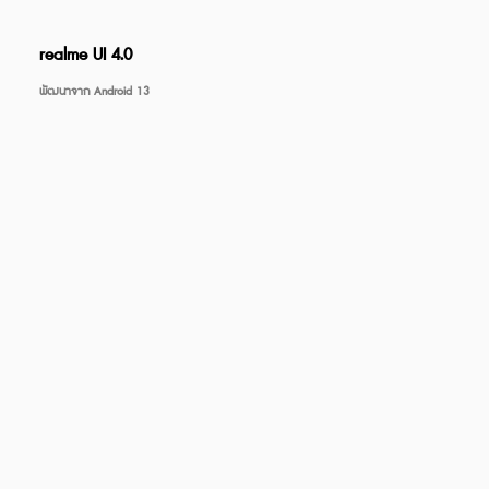
realme UI 4.0
พัฒนาจาก Android 13
realme Buds T100
e C75
5,999