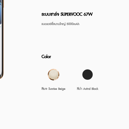
ระบบชาร์จ SUPERVOOC 67W
แบตเตอรี่ขนาดใหญ่ 5000mAh
realme Buds T110
realme Buds T300
฿1,199
me C71
realme C75x
realm
,999
฿4,599
฿
From
Color
สีเบจ Sunrise Beige
สีดำ Astral Black