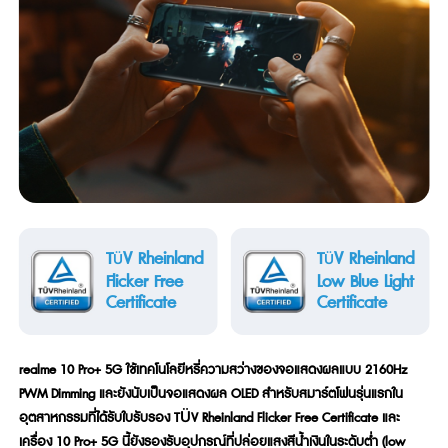
T
V Rheinland
T
V Rheinland
Ü
Ü
Flicker Free
Low Blue Light
Certificate
Certificate
realme 10 Pro+ 5G ใช้เทคโนโลยีหรี่ความสว่างของจอแสดงผลแบบ 2160Hz
PWM Dimming และยังนับเป็นจอแสดงผล OLED สำหรับสมาร์ตโฟนรุ่นแรกใน
อุตสาหกรรมที่ได้รับใบรับรอง T
V Rheinland Flicker Free Certificate และ
Ü
เครื่อง 10 Pro+ 5G นี้ยังรองรับอุปกรณ์ที่ปล่อยแสงสีน้ำเงินในระดับต่ำ (low