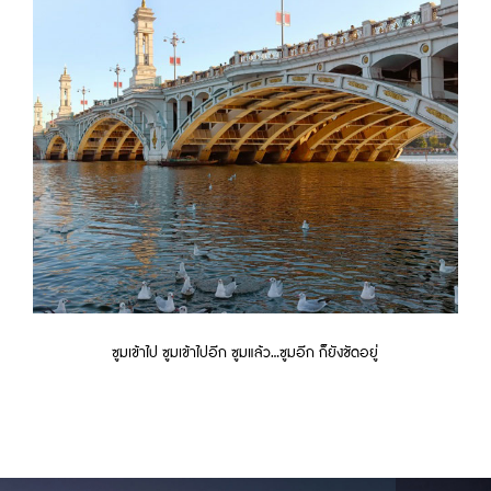
ซูมเข้าไป ซูมเข้าไปอีก ซูมแล้ว...ซูมอีก ก็ยังชัดอยู่