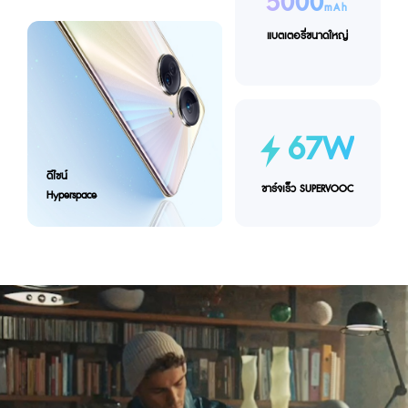
5000
mAh
แบตเตอรี่ขนาดใหญ่
67W
ดีไซน์
ชาร์จเร็ว SUPERVOOC
Hyperspace