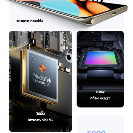
จอแสดงผลแบบโค้ง
108MP
กล้อง ProLight
ชิปเซ็ต
Dimensity 920 5G