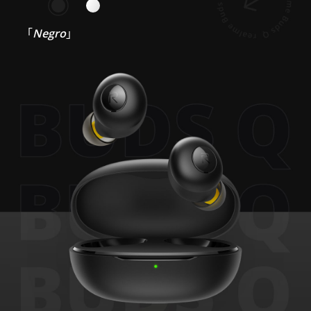
「
Negro
」