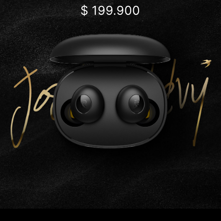
Price:
$ 199.900