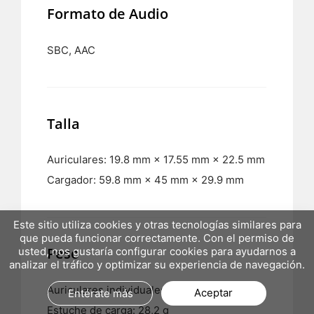
Formato de Audio
SBC, AAC
Talla
Auriculares: 19.8 mm × 17.55 mm × 22.5 mm
Cargador: 59.8 mm × 45 mm × 29.9 mm
Este sitio utiliza cookies y otras tecnologías similares para
que pueda funcionar correctamente. Con el permiso de
Peso
usted, nos gustaría configurar cookies para ayudarnos a
analizar el tráfico y optimizar su experiencia de navegación.
Auriculares individuales: 3.6 g
Aceptar
Entérate más
Estuche de carga: 28,2 g