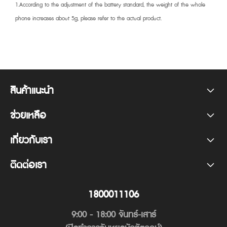
1.According to the adjustment of the battery standard, the weight of the whole
phone increases about 5g, please refer to the actual product.
สินค้าแนะนำ
realme P4 Power 5G
ช่วยเหลือ
คำถามที่พบบ่อย
realme P4 Lite
เกี่ยวกับเรา
แบรนด์ของเรา
ศูนย์บริการหลังการขาย
realme P4x
ติดต่อเรา
Line
ข่าวสาร
คู่มือการใช้งาน
realme C100x
1800011106
ชุมชน
realme C100i
9:00 - 18:00 จันทร์-เสาร์
