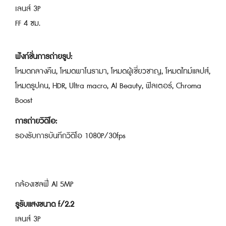
เลนส์ 3P
FF 4 ซม.
ฟังก์ชั่นการถ่ายรูป:
โหมดกลางคืน, โหมดพาโนรามา, โหมดผู้เชี่ยวชาญ, โหมดไทม์แลปส์,
โหมดรูปคน, HDR, Ultra macro, AI Beauty, ฟิลเตอร์, Chroma
Boost
การถ่ายวิดิโอ:
รองรับการบันทึกวิดิโอ 1080P/30fps
กล้องเซลฟี่ AI 5MP
รูรับแสงขนาด f/2.2
เลนส์ 3P