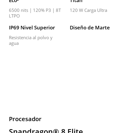
Eco²
Titán
6500 nits | 120% P3 | 8T 
120 W Carga Ultra
LTPO
IP69 Nivel Superior
Diseño de Marte
Resistencia al polvo y 
agua
Procesador
Snapdragon® 8 Elite