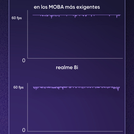
en los MOBA más exigentes
60 fps
0
realme 8i
60 fps
0