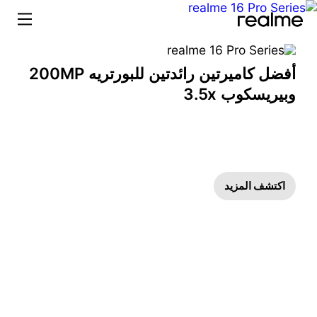
realme الشرق الأوسط وأفريقيا – هواتف ذكية، صوتيات و AIoT
أفضل كاميرتين رائدتين للبورتريه 200MP
وبيريسكوب 3.5x
اكتشف المزيد