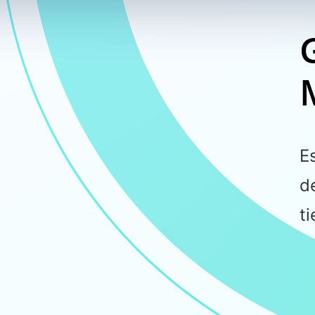
E
d
t