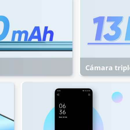
h
Cámara tripl