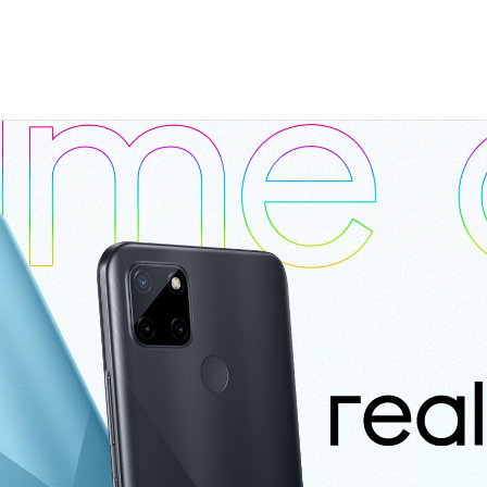
C Series
GT Series
realme Buds Air3
realme Buds Q2s
NEW
NEW
realme C35
realme GT NEO3
realme C21Y