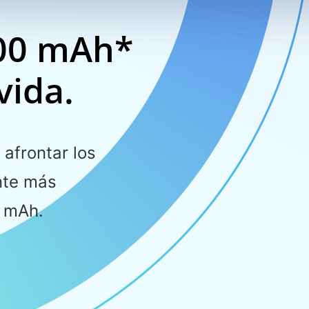
000 mAh*
vida.
 afrontar los
ante más
0 mAh.