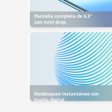
Pantalla completa de 6,5"
con mini-drop
Desbloqueo instantáneo con
huella digital