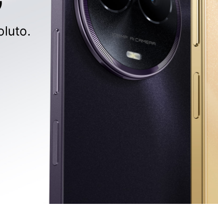
luto.
realme C63
realme C67