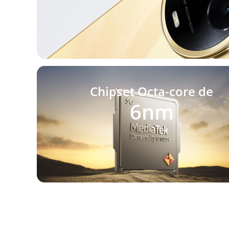
Chipset Octa-core de
6nm