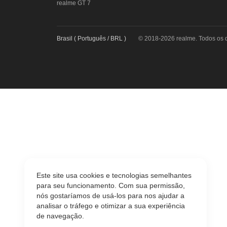
realme GT 7
Brasil ( Português / BRL )
© 2018-2026 realme. Todos os d
Este site usa cookies e tecnologias semelhantes
para seu funcionamento. Com sua permissão,
nós gostaríamos de usá-los para nos ajudar a
analisar o tráfego e otimizar a sua experiência
de navegação.