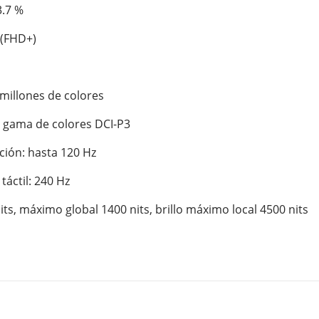
.7 %

(FHD+)

millones de colores

gama de colores DCI-P3

ción: hasta 120 Hz

áctil: 240 Hz

0 nits, máximo global 1400 nits, brillo máximo local 4500 nits