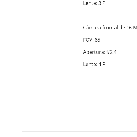
Lente: 3 P

Cámara frontal de 16 M
FOV: 85°

Apertura: f/2.4

Lente: 4 P