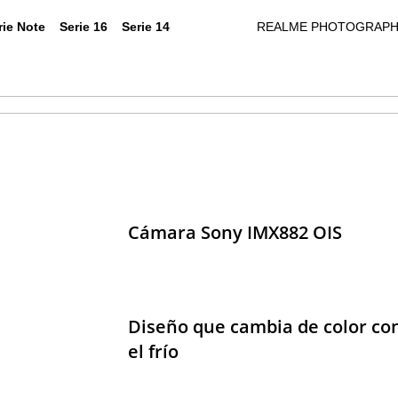
rie Note
Serie 16
Serie 14
REALME PHOTOGRAPH
Cámara Sony IMX882 OIS
me C85
realme 14 Pro 5G
realme GT 7 Dream Edition
realme P4 Power 5G
realme 16 Pro 5G
realme Note 70
realme C71
realme 14T 5G
realm
Diseño que cambia de color con
el frío