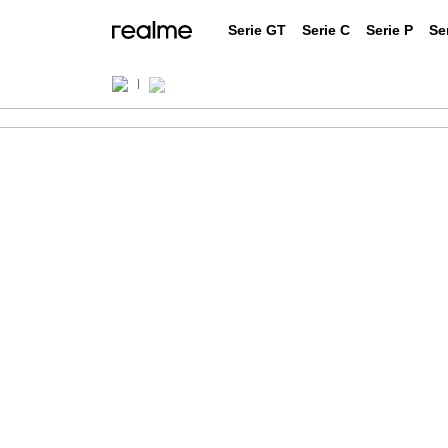
Serie GT
Serie C
Serie P
Se
realme 14 Pro+ 5G
real