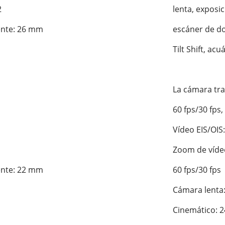


lenta, exposic
ente: 26 mm

escáner de do
Tilt Shift, ac
La cámara tra
60 fps/30 fps,
Vídeo EIS/OIS:
Zoom de vídeo:
ente: 22 mm

60 fps/30 fps

Cámara lenta: 
Cinemático: 2