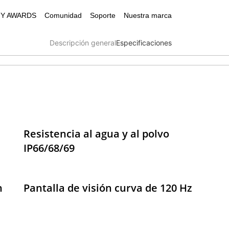
Y AWARDS
Comunidad
Soporte
Nuestra marca
Descripción general
Especificaciones
Resistencia al agua y al polvo 
IP66/68/69
e C75
realme 14 5G
 
Pantalla de visión curva de 120 Hz