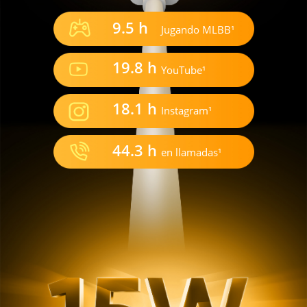
9.5 h
Jugando MLBB¹
19.8 h
YouTube¹
18.1 h
Instagram¹
44.3 h
en llamadas¹