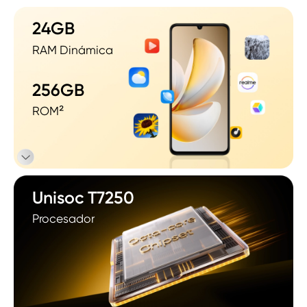
24GB
RAM Dinámica
256GB
ROM²
Unisoc T7250
Procesador