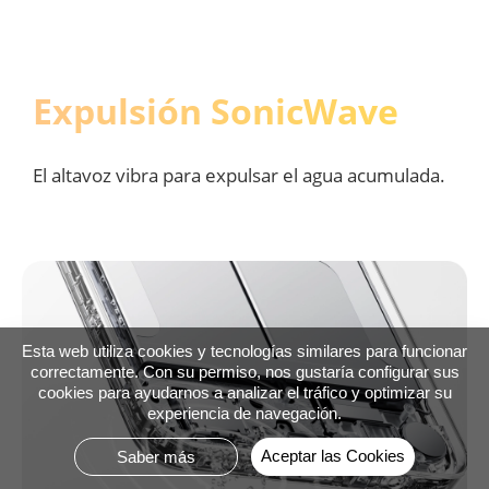
Smart Touch
Expulsión SonicWave
Sensible y preciso con manos mojadas, manos 
El altavoz vibra para expulsar el agua acumulada.
aceitosas, guantes y bolsas impermeables.
Esta web utiliza cookies y tecnologías similares para funcionar
correctamente. Con su permiso, nos gustaría configurar sus
cookies para ayudarnos a analizar el tráfico y optimizar su
experiencia de navegación.
Aceptar las Cookies
Saber más