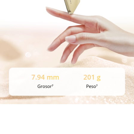
7.94 mm
201 g
Grosor⁷
Peso⁷