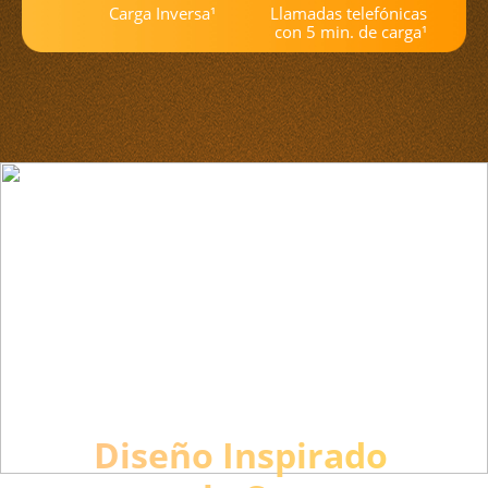
Llamadas telefónicas 
Carga Inversa¹
con 5 min. de carga¹
Diseño Inspirado 