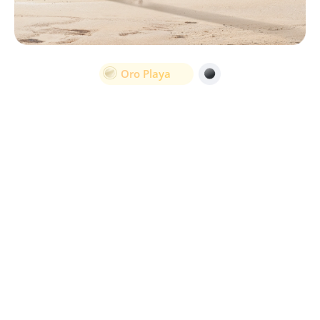
Oro Playa
Negro Obsidiana