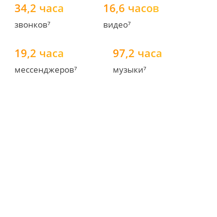
34,2 часа
16,6 часов
звонков⁷
видео⁷
19,2 часа
97,2 часа
мессенджеров⁷
музыки⁷