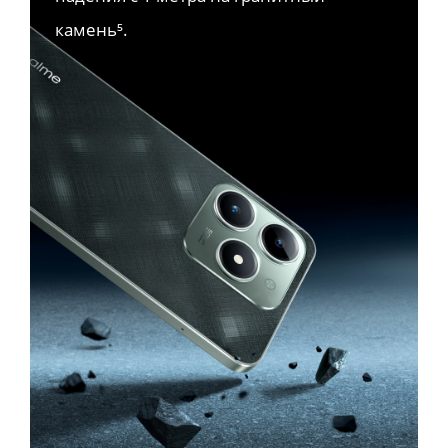
камень⁵.