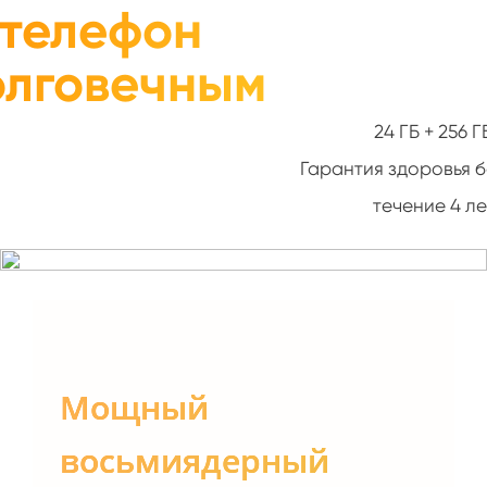
телефон 
олговечным
24 ГБ + 256 Г
Гарантия здоровья б
течение 4 ле
Мощный

восьмиядерный 