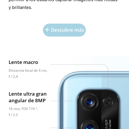
y brillantes.
Descubre más
Lente
macro
Distancia focal de 4 cm,
f / 2,4
Lente ultra gran
angular de 8MP
16 mm, FOV 119 °,
f / 2.3