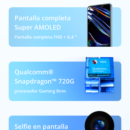
Pantalla completa
Super AMOLED
Pantalla completa FHD + 6,4 "
Qualcomm®
Snapdragon™ 720G
procesador Gaming 8nm
Selfie en pantalla