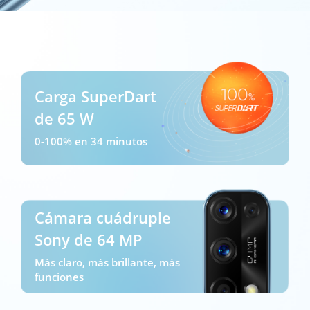
points
Carga SuperDart
de 65 W
0-100% en 34 minutos
Cámara cuádruple
Sony de 64 MP
Más claro, más brillante, más
funciones