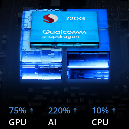
75%
220%
10%
GPU
AI
CPU