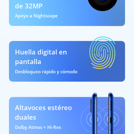
de 32MP
Apoyo a Nightscape
Huella digital en
pantalla
Desbloqueo rápido y cómodo
Altavoces estéreo
duales
Dolby Atmos + Hi-Res