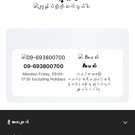
09-693800700
အီးမေလ်း
Monday-Friday, 09:00-
တနင်္လာမှသောကြာ
17:30 Excluding Holidays
မနက်၉နာရီမှညနေ၅နာရီ
ခွဲအထိ (အစိုးရ ရုံးပိတ်ရက်
များမပါဝင်ပါ)
ဦးစားပေးချက်