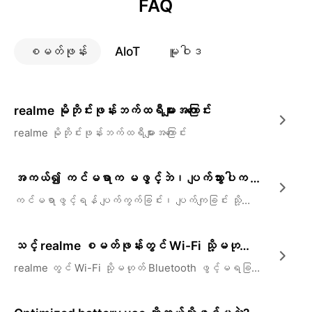
FAQ
စမတ်ဖုန်း
AloT
မူဝါဒ
realme မိုဘိုင်းဖုန်းဘက်ထရီများအကြောင်း
realme မိုဘိုင်းဖုန်းဘက်ထရီများအကြောင်း
အကယ်၍ ကင်မရာက မဖွင့်ဘဲ၊ ပျက်သွားပါက သို့မဟုတ် အနက်ရောင်စခရင်ကို ပြသပါက
ကင်မရာဖွင့်ရန် ပျက်ကွက်ခြင်း၊ ပျက်ကျခြင်း သို့မဟုတ် အနက်ရောင်စခရင်ကို ပြသသည့်အခါ ပြဿနာကို အမြန်ဖြေရှင်းနည်း
သင့် realme စမတ်ဖုန်းတွင် Wi-Fi သို့မဟုတ် Bluetooth ကိုဖွင့်၍မရပါက၊
realme တွင် Wi-Fi သို့မဟုတ် Bluetooth ဖွင့်မရခြင်းပြဿနာကို အမြန်ဖြေရှင်းပါ။