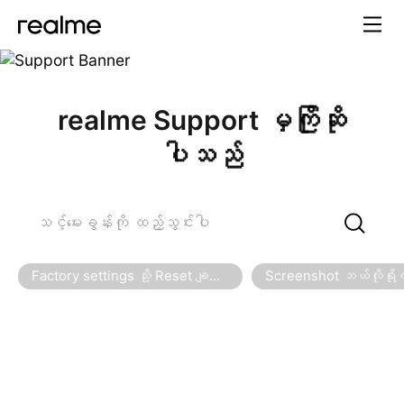
realme Support မှကြိုဆို
ပါသည်
Factory settings သို့ Reset ချခြင်း
Screenshot ဘယ်လိုရို
လူကြိုက်များသော ရှာဖွေမှုများ
Screenshot ဘယ်လိုရိုက်မလဲ?
realme smartphone မှာဘယ်လို back up