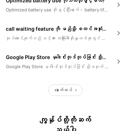
Optimized battery use ကိုဘယ်လိုဖွင့်မလဲ?
Optimized battery use ကိုဖွင့်ပြီးနောက်၊ battery life ကိုပိုရှည်စေရန် ပါဝါအလွန်အကျွံသုံးစွဲသည့်background applications များကို အလိုအလျောက်ချိန်ညှိပေးနိုင်ပါသည်။
call waiting feature ကို မည်သို့ စတင်အသုံးပြုနိုင်မည်နည်း။
လုပ်ဆောင်ချက်သည် သင့်အား အခြားခေါ်ဆိုမှုတစ်ခုတွင် ခေါ်ဆိုနေချိန်တွင် မည်သူမည်ဝါဖုန်းခေါ်ဝင်နေသည်ကို သိနိုင်စေမည်ဖြစ်သည်။ အရေးတကြီးဖြစ်နေပါက အမြန်မက်ဆေ့ခ်ျပို့နိုင်သည် သို့မဟုတ် ဒုတိယအဝင် call ကိုကိုင်လိုက်ပါ ။
Google Play Store မှဒေါင်းလုဒ်လုပ်ခြင်း သို့မဟုတ် အပ်ဒိတ်လုပ်၍မရပါ။
Google Play Store မှ ဒေါင်းလုဒ်လုပ်ခြင်း သို့မဟုတ် အပ်ဒိတ်လုပ်ခြင်း အဘယ်ကြောင့် မလုပ်နိုင်သနည်း။ ဖြေရှင်းချက်ကဘာလဲ။
နောက်ထပ်
ကျွန်ုပ်တို့ကိုဆက်
သွယ်ပါ