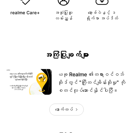
realme Care+
အသုံးပြုသူ
ဆော့ဖ်ဝဲနှင့် ဒ
လမ်းညွှန်
ရိုက်ဗာ အပ်ဒိတ်
အကြံပြုချက်များ
ယခု Realme ၏တရားဝင်ဝဘ်
ဆိုဒ်တွင် "ကြိုတင်ချိန်းဆိုမှု" ကို
စတင်လုပ်ဆောင်နိုင်ပါပြီ။
နောက်ထပ်