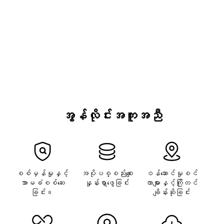
လုပ်မလဲ?
realme ထုတ်ကုန်များ၏ IMEI နှင့် SN တွေကို
ဘယ်လိုရှာမလဲ?
သင်၏ realme smartphoneသည် Wi-Fi
network သို့ချိတ်ဆက်မရခြင်း
အွန်လိုင်းအကူအညီ
အကယ်၍ ဖုန်းခေါ်ဆိုခြင်း သို့မဟုတ် လက်ခံ
သည့်အခါ အသံမကြည်လင်ခြင်း
စစ်မှန်မှုနှင့်
အပိုပစ္စည်းစျေး
ဝန်ဆောင်မှုစင်
အာမခံစစ်ဆေး
နှုန်းရှာဖွေခြင်း
တာများနှင့်ကြိုတင်
ခြင်း။
ချိန်းဆိုခြင်း