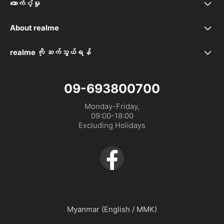
realme C71
ထောက်ပံ့မှု
အမေးများသော မေးခွန်းများ
realme Note 60x
About realme
Our Brand
ဝန်မှုဆောင်ရယူနိုင်သောနေရာများ
realme 13 5G
realme ကို ဆက်သွယ်ရန်
09-693800700
Community
အာမခံအမျိုးအစား
realme Note 60
09-693800700
realme C61
Monday-Friday,

09:00-18:00

Excluding Holidays
realme C63
realme 12+ 5G
Myanmar (English / MMK)