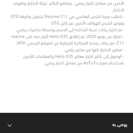
يوصى به