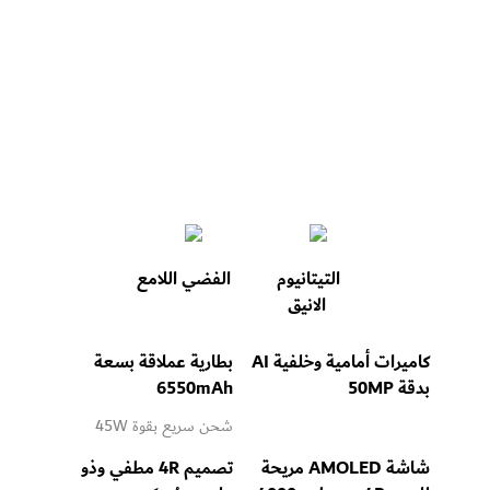
التيتانيوم 
الفضي اللامع
الانيق
كاميرات أمامية وخلفية AI 
بطارية عملاقة بسعة 
بدقة 50MP
6550mAh
شحن سريع بقوة 45W
شاشة AMOLED مريحة 
تصميم 4R مطفي وذو 