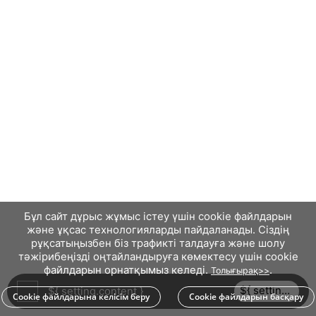
Бұл сайт дұрыс жұмыс істеу үшін cookie файлдарын
және ұқсас технологияларды пайдаланады. Сіздің
рұқсатыңызбен біз трафикті талдауға және шолу
тәжірибеңізді оңтайландыруға көмектесу үшін cookie
файлдарын орнатқымыз келеді.
.
Толығырақ>>
${ setting.btnText }
${ setting.content }
Cookie файлдарына келісім беру
Cookie файлдарын басқару