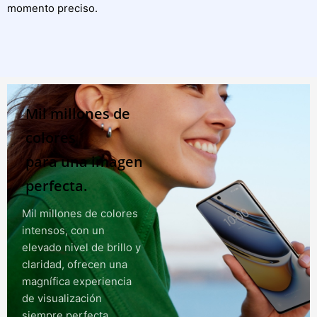
momento preciso.
Mil millones de
colores
para una imagen
perfecta.
Mil millones de colores
intensos, con un
elevado nivel de brillo y
claridad, ofrecen una
magnífica experiencia
de visualización
siempre perfecta.