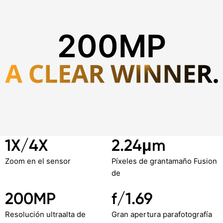
200MP
1X/4X
2.24μm
Sensor Samsung ISOCELL HP3
Zoom en el sensor
Píxeles de gran
tamaño Fusion
de
4 cm
200 MP
8 MP
200MP
f/1.69
ámara ultramicro de
Cámara SuperZoom OIS de
Cámara de ultra gran an
Resolución ultraalta de
Gran apertura para
fotografía