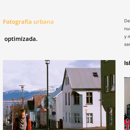
Fotografía urbana
De
nu
y 
optimizada.
se
Is