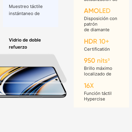
Muestreo táctile
AMOLED
instántaneo de
Disposición con
patrón
de diamante
HDR 10+
Vidrio de doble
refuerzo
Certificatión
950 nits³
Brillo máximo
localizado de
Vidrio de doble
16X
refuerzo
Función táctil
Hypercise