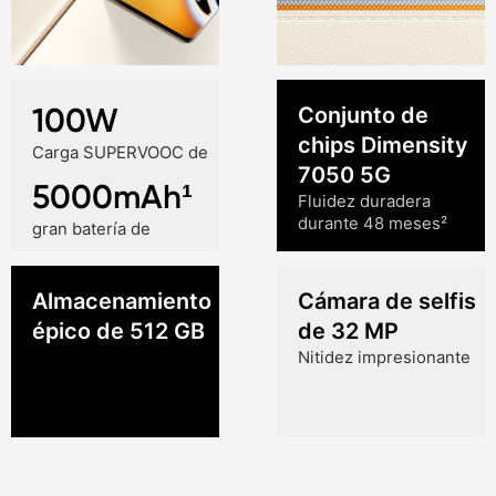
100W
Conjunto de
chips Dimensity
Carga SUPERVOOC de
7050 5G
5000mAh¹
Fluidez duradera
durante 48 meses²
gran batería de
Almacenamiento
Cámara de selfis
épico de 512 GB
de 32 MP
Nitidez impresionante