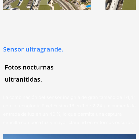
Sensor ultragrande.
Fotos nocturnas
ultranítidas.
La combinación del sensor insignia de gran tamaño de 1/1,4"
con la tecnología Pixel Fusion 16 en 1 de 2,24 μm aumenta la
entrada de luz en un 40 %, lo que permite una captura
sencilla con poca luz y mayor claridad en entornos oscuros.