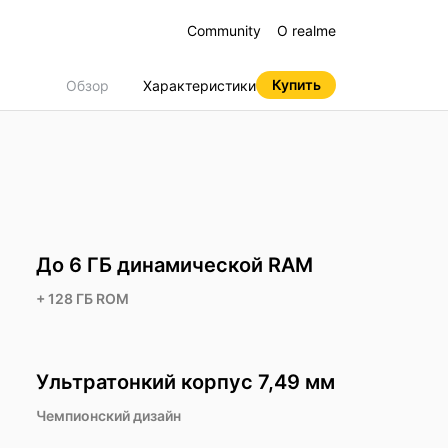
Community
O realme
Купить
Обзор
Характеристики
До 6 ГБ динамической RAM
2 Pro +
11 Pro+
realme 14 Pro 5G
+ 128 ГБ ROM
Ультратонкий корпус 7,49 мм
Чемпионский дизайн