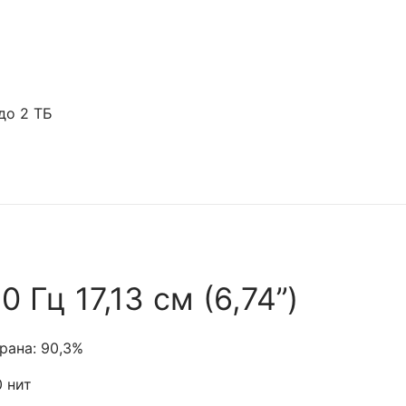
до 2 ТБ
 Гц 17,13 см (6,74’’)
рана: 90,3%
 нит