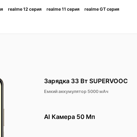
ия
realme 12 серия
realme 11 серия
realme GT серия
Зарядка 33 Вт SUPERVOOC
lme 11
realme 12
realme 14T 5G
realme 12 Pro
realme 11 Pro
realme GT3
realme C75
realme 14 Pro+ 5G
realme 1
realme 
Емкий аккумулятор 5000 мАч
А
AI Камера 50 Мп