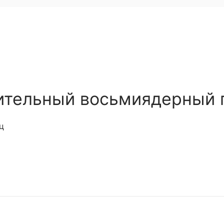
ительный восьмиядерный 
ц