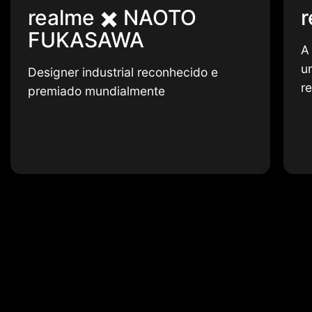
realme ✖️ NAOTO
r
FUKASAWA
A
u
Designer industrial reconhecido e
r
premiado mundialmente