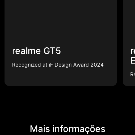
realme GT5
r
E
Recognized at iF Design Award 2024
R
Mais informações