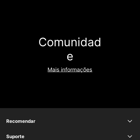
Comunidad
e
Mais informações
Recomendar
realme 16 5G
Suporte