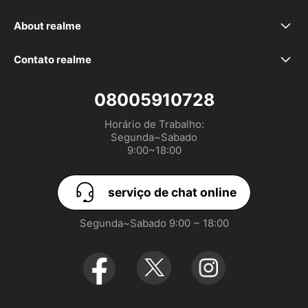
FAQ
realme 16 Pro+ 5G
About realme
Sobre nós
Atualização de Software
realme C85
Contato realme
Comercial e vendas: comercial.br@realme.com
Community
Status de Garantia
realme 15T
08005910728
serviço de chat online
Horário de Trabalho:

Seja um parceiro!
realme 15 Pro 5G
Segunda~Sabado

9:00~18:00
Sugestões: community_br@realme.com
realme 15 5G
serviço de chat online
realme C75 5G
Segunda~Sabado 9:00 ~ 18:00
realme GT 7