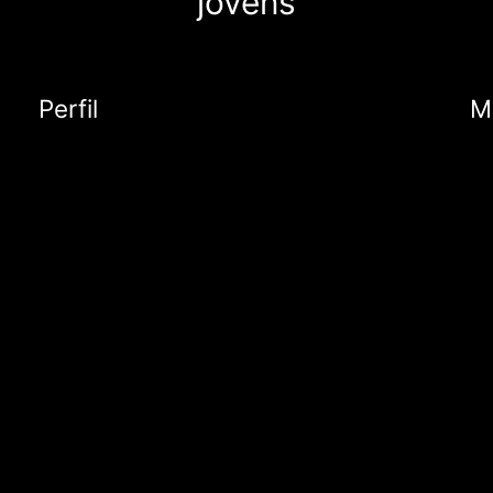
jovens
Perfil
M