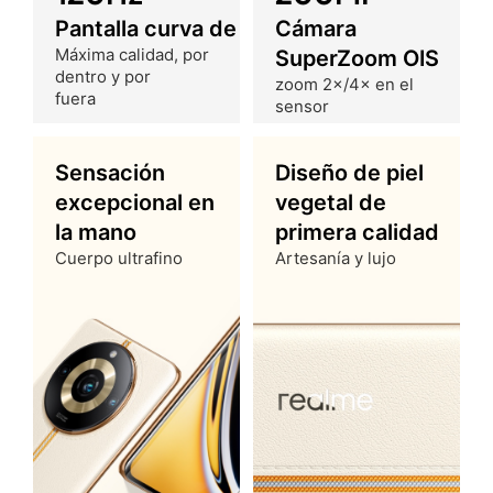
Pantalla curva de
Cámara
Máxima calidad, por
SuperZoom OIS
dentro y por
zoom 2×/4× en el
fuera
sensor
Sensación
Diseño de piel
excepcional en
vegetal de
la mano
primera calidad
Cuerpo ultrafino
Artesanía y lujo