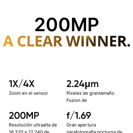
200MP
1X/4X
2.24μm
Sensor Samsung ISOCELL HP3
Zoom en el sensor
Píxeles de gran
tamaño
Fusion de
4 cm
200 MP
8 MP
200MP
f/1.69
Cámara ultramicro de
Cámara SuperZoom OIS de
Cámara de ultra gran angu
Resolución ultraalta de
Gran apertura
16 320 × 12 240 de
para
fotografía nocturna de