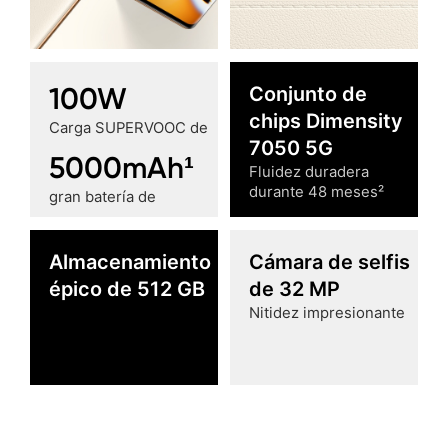
100W
Conjunto de
chips Dimensity
Carga SUPERVOOC de
7050 5G
5000mAh¹
Fluidez duradera
durante 48 meses²
gran batería de
Almacenamiento
Cámara de selfis
épico de 512 GB
de 32 MP
Nitidez impresionante