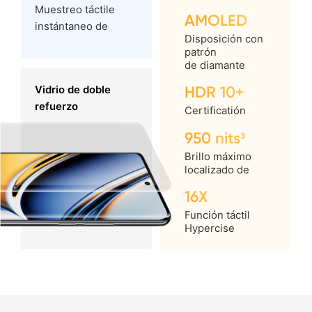
Muestreo táctile
AMOLED
instántaneo de
Disposición con
patrón
de diamante
HDR 10+
Vidrio de doble
refuerzo
Certificatión
950 nits³
Brillo máximo
Vidrio de doble
localizado de
refuerzo
16X
Función táctil
Hypercise