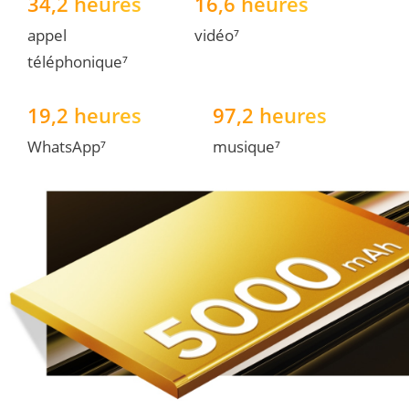
34,2 heures
16,6 heures
appel 
vidéo⁷
téléphonique⁷
19,2 heures
97,2 heures
WhatsApp⁷
musique⁷