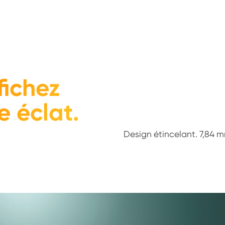
fichez
e éclat.
Design étincelant. 7,84 