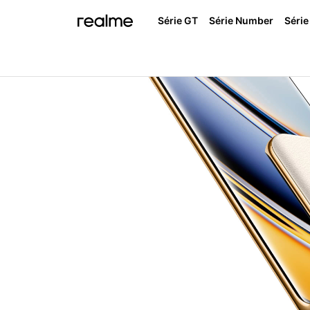
Série GT
Série Number
Série
realme C85