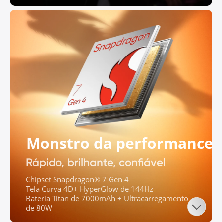
Monstro da performance
Rápido, brilhante, confiável
Chipset Snapdragon® 7 Gen 4

Tela Curva 4D+ HyperGlow de 144Hz

Bateria Titan de 7000mAh + Ultracarregamento 
de 80W