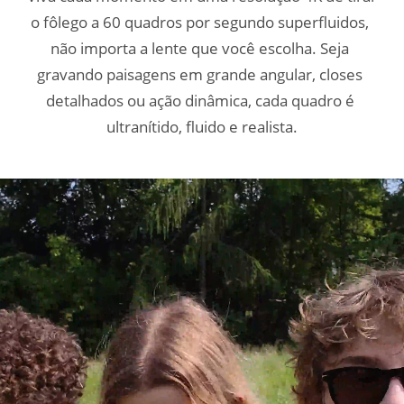
o fôlego a 60 quadros por segundo superfluidos, 
o fôlego a 60 quadros por segundo superfluidos, 
o fôlego a 60 quadros por segundo superfluidos, 
não importa a lente que você escolha. Seja 
não importa a lente que você escolha. Seja 
não importa a lente que você escolha. Seja 
gravando paisagens em grande angular, closes 
gravando paisagens em grande angular, closes 
gravando paisagens em grande angular, closes 
detalhados ou ação dinâmica, cada quadro é 
detalhados ou ação dinâmica, cada quadro é 
detalhados ou ação dinâmica, cada quadro é 
ultranítido, fluido e realista.
ultranítido, fluido e realista.
ultranítido, fluido e realista.